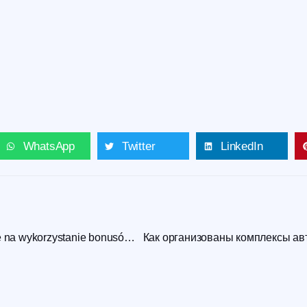
WhatsApp
Twitter
LinkedIn
Najlepsze strategie na wykorzystanie bonusów bez depozytu w Mostbet