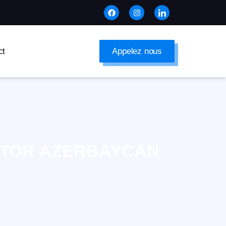
ct
Appelez nous
IATOR AZERBAYCAN