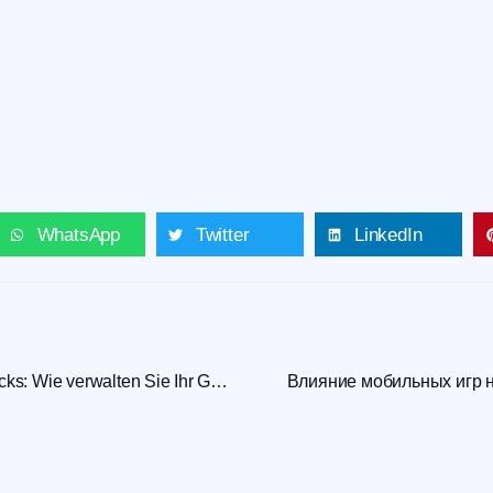
WhatsApp
Twitter
LinkedIn
Geldverwaltungstricks: Wie verwalten Sie Ihr Geld beim Spielen von Sportwetten?
Влияние мобильных игр н