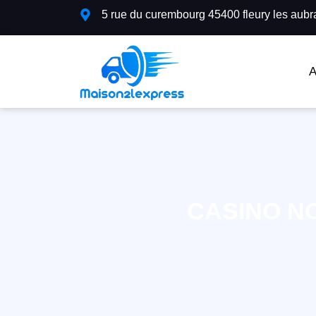
5 rue du curembourg 45400 fleury les aubr
A
CASINO N