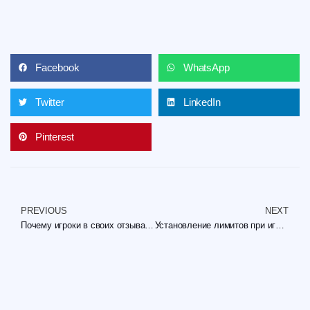
Facebook
WhatsApp
Twitter
LinkedIn
Pinterest
PREVIOUS
NEXT
Почему игроки в своих отзывах отмечают быстрые выплаты в казино Пинап?
Установление лимитов при игре в Pinco Casino Зеркало