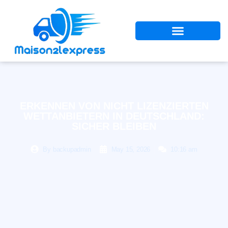
ERKENNEN VON NICHT LIZENZIERTEN
WETTANBIETERN IN DEUTSCHLAND:
SICHER BLEIBEN
By
backupadmin
May 15, 2026
10:16 am