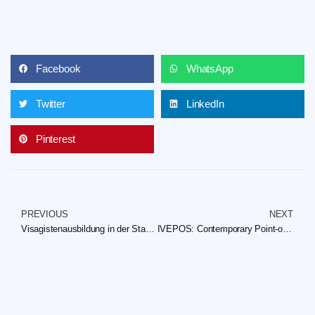
Facebook
WhatsApp
Twitter
LinkedIn
Pinterest
PREVIOUS
NEXT
Visagistenausbildung in der Stadt Reutlingen: Chancen und Erlebnisse
IVEPOS: Contemporary Point-of-Sale Options for Eateries and Retail