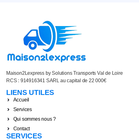
Maison2Lexpress by Solutions Transports Val de Loire
RCS : 914916341 SARL au capital de 22 000€
LIENS UTILES
Accueil
Services
Qui sommes nous ?
Contact
SERVICES