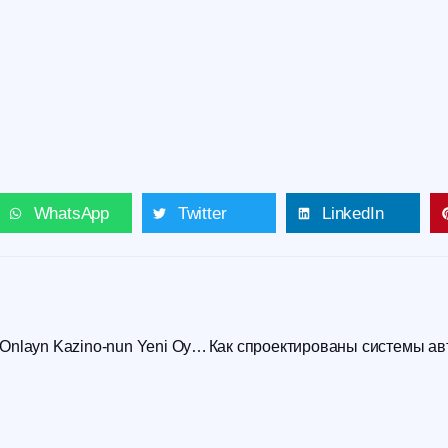
WhatsApp
Twitter
LinkedIn
Examınning Pinco Onlayn Kazino-nun Yeni Oyunçular Üçün Üstünlükləri