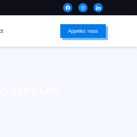
ct
Appelez nous
NO ЗЕРКАЛО