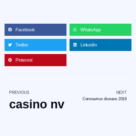
Facebook
WhatsApp
Twitter
LinkedIn
Pinterest
PREVIOUS
NEXT
Coronavirus disease 2019
casino nv – Utopia d