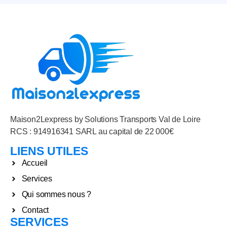
Maison2Lexpress by Solutions Transports Val de Loire
RCS : 914916341 SARL au capital de 22 000€
LIENS UTILES
Accueil
Services
Qui sommes nous ?
Contact
SERVICES