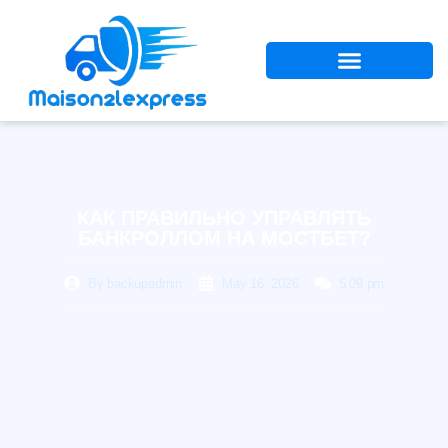
КАК ПРАВИЛЬНО УПРАВЛЯТЬ
БАНКРОЛЛОМ НА МОСТБЕТ?
By
backupadmin
May 16, 2026
5:09 pm