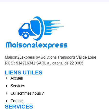
Maison2Lexpress by Solutions Transports Val de Loire
RCS : 914916341 SARL au capital de 22 000€
LIENS UTILES
Accueil
Services
Qui sommes nous ?
Contact
SERVICES