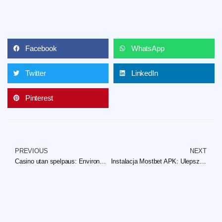
Facebook
WhatsApp
Twitter
LinkedIn
Pinterest
PREVIOUS
NEXT
Casino utan spelpaus: Environmental Impact and Sustainability
Instalacja Mostbet APK: Ulepsz swoją strategię zakładów mobilnych