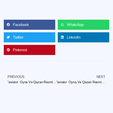
Facebook
WhatsApp
Twitter
LinkedIn
Pinterest
PREVIOUS
NEXT
“aviator ️ Oyna Və Qazan Rəsmi Sayti Aviator Azerbaycan
“aviator ️ Oyna Və Qazan Rəsmi Sayti Aviator Azerbaycan