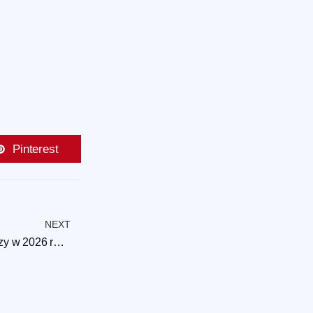
Pinterest
NEXT
Kody promocyjne Vavada dla graczy w 2026 roku