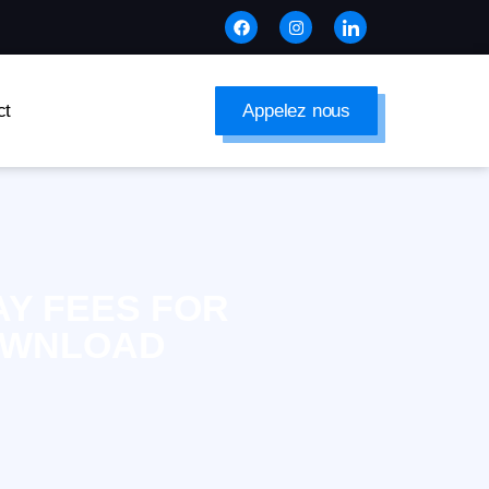
ct
Appelez nous
Y FEES FOR
OWNLOAD