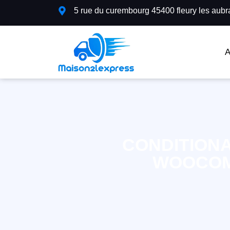
5 rue du curembourg 45400 fleury les aubr
A
CONDITION
WOOCOM