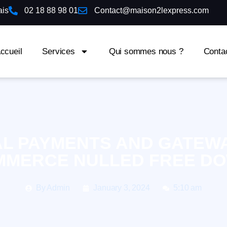
ais
02 18 88 98 01
Contact@maison2lexpress.com
ccueil
Services
Qui sommes nous ?
Conta
AL PAYMENTS AND GATEWA
MERCE NULLED FREE D
By
Admin
January 3, 2024
5:10 am