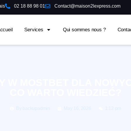
ais
02 18 88 98 01
Contact@maison2lexpress.com
ccueil
Services
Qui sommes nous ?
Conta
Y W MOSTBET DLA NOWY
CO WARTO WIEDZIEĆ?
By
backupadmin
May 16, 2026
1:12 pm