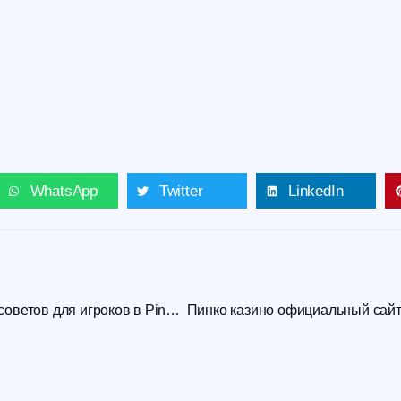
WhatsApp
Twitter
LinkedIn
Топ-10 победных советов для игроков в Pinco Casino Зеркало