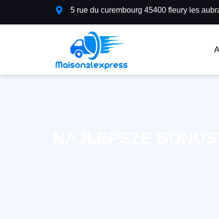
5 rue du curembourg 45400 fleury les aubr
A
NAJLEPSZE BONUS