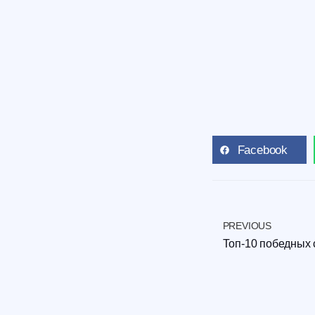
Facebook
PREVIOUS