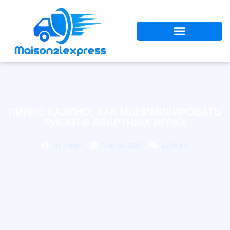
ПИНКО КАЗИНО: КАК МИНИМИЗИРОВАТЬ
РИСКИ В АЗАРТНЫХ ИГРАХ
By
Admin
May 14, 2026
12:00 pm