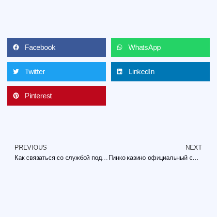
Facebook
WhatsApp
Twitter
LinkedIn
Pinterest
PREVIOUS
NEXT
Как связаться со службой поддержки на 1win официальном сайте
Пинко казино официальный сайт: малые, но высокие ставки