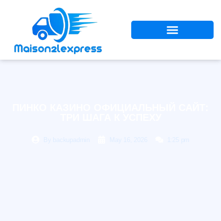
ПИНКО КАЗИНО ОФИЦИАЛЬНЫЙ САЙТ:
ТРИ ШАГА К УСПЕХУ
By
backupadmin
May 16, 2026
1:25 pm