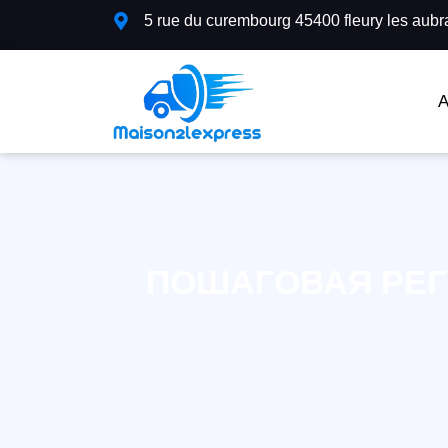
5 rue du curembourg 45400 fleury les aubr
A
ПОШАГОВАЯ РЕГ