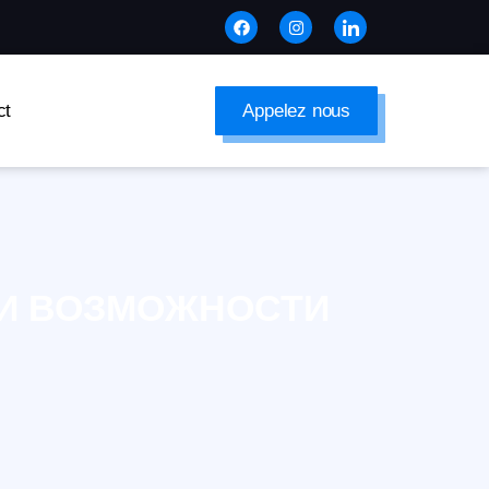
ct
Appelez nous
 И ВОЗМОЖНОСТИ