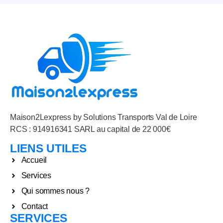
Maison2Lexpress by Solutions Transports Val de Loire
RCS : 914916341 SARL au capital de 22 000€
LIENS UTILES
Accueil
Services
Qui sommes nous ?
Contact
SERVICES