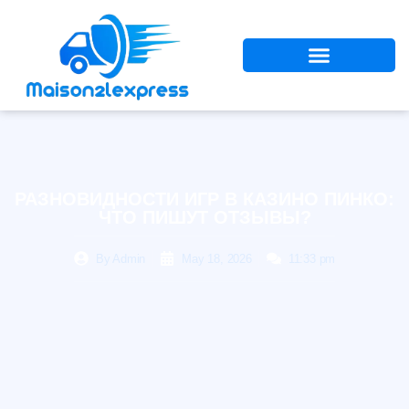
РАЗНОВИДНОСТИ ИГР В КАЗИНО ПИНКО:
ЧТО ПИШУТ ОТЗЫВЫ?
By
Admin
May 18, 2026
11:33 pm