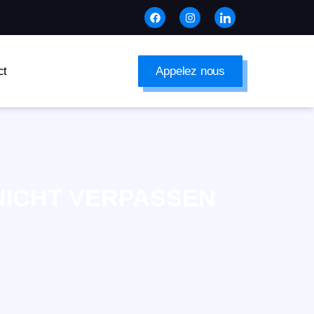
ct
Appelez nous
 NICHT VERPASSEN