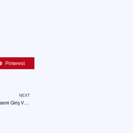
Pinterest
NEXT
Pin Way Up Casino Azərbaycan Rəsmi Giriş Və Onlayn Kazino