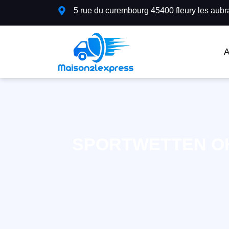
5 rue du curembourg 45400 fleury les aubr
A
SPORTWETTEN OHN