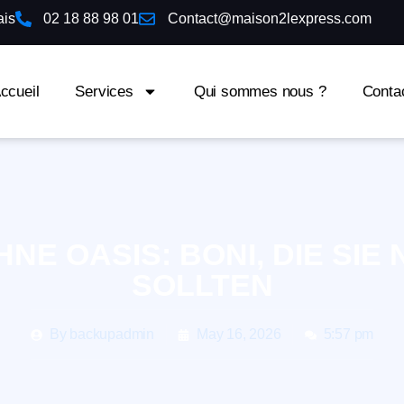
ais
02 18 88 98 01
Contact@maison2lexpress.com
ccueil
Services
Qui sommes nous ?
Conta
E OASIS: BONI, DIE SIE
SOLLTEN
By
backupadmin
May 16, 2026
5:57 pm