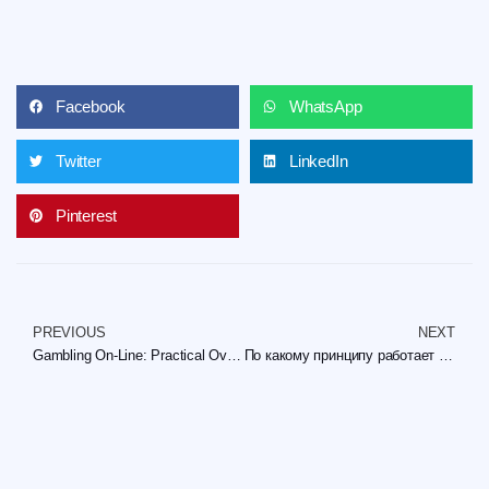
Facebook
WhatsApp
Twitter
LinkedIn
Pinterest
PREVIOUS
NEXT
Gambling On-Line: Practical Overview about Online Gambling Services
По какому принципу работает автодеплой