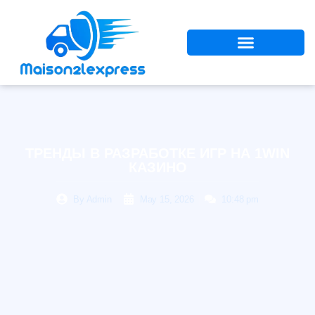
ТРЕНДЫ В РАЗРАБОТКЕ ИГР НА 1WIN
КАЗИНО
By
Admin
May 15, 2026
10:48 pm