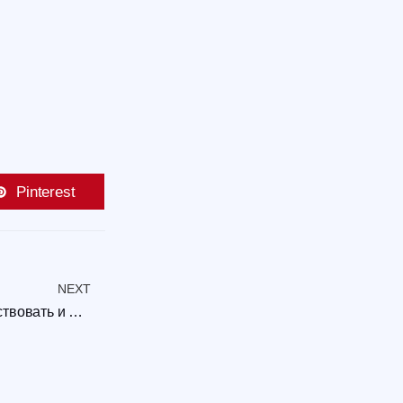
Pinterest
NEXT
Турниры в пинко казино: Как участвовать и выигрывать