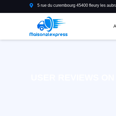
5 rue du curembourg 45400 fleury les aubr
A
USER REVIEWS ON 