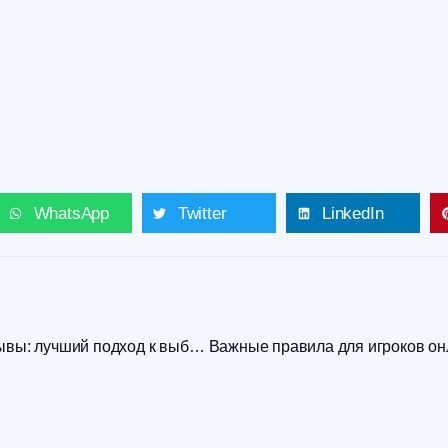
WhatsApp
Twitter
LinkedIn
Казино Пинко отзывы: лучший подход к выбору игр