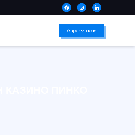
ct
Appelez nous
 КАЗИНО ПИНКО