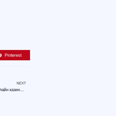
Pinterest
NEXT
Важные правила для игроков онлайн казино Пинко