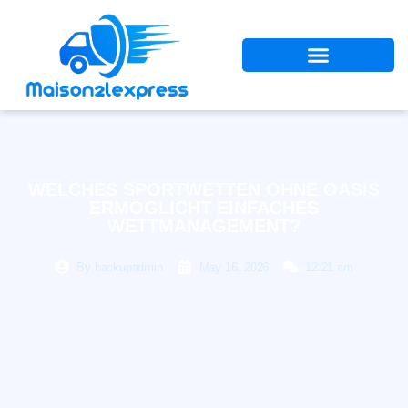
WELCHES SPORTWETTEN OHNE OASIS
ERMÖGLICHT EINFACHES
WETTMANAGEMENT?
By
backupadmin
May 16, 2026
12:21 am