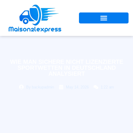
WIE MAN SICHERE NICHT LIZENZIERTE
SPORTWETTEN IN DEUTSCHLAND
ANALYSIERT
By
backupadmin
May 14, 2026
1:22 am