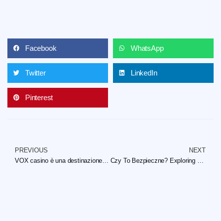
Facebook
WhatsApp
Twitter
LinkedIn
Pinterest
PREVIOUS
NEXT
VOX casino è una destinazione di alto livello per il prestigio dei giochi digitali
Czy To Bezpieczne? Exploring Kasyno Online Blik Bez Weryfikacji Options