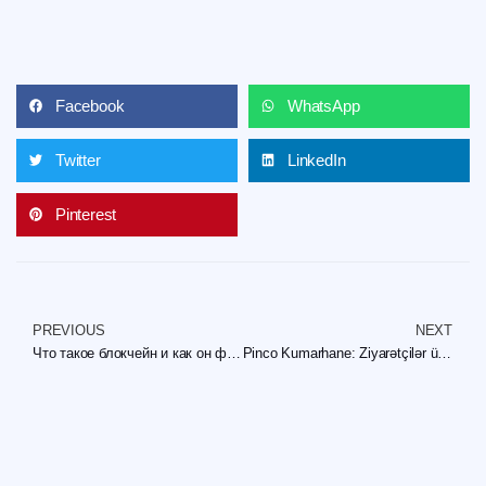
Facebook
WhatsApp
Twitter
LinkedIn
Pinterest
PREVIOUS
NEXT
Что такое блокчейн и как он функционирует
Pinco Kumarhane: Ziyarətçilər üçün Unikal Təkliflərin Aşkar Edilməsi