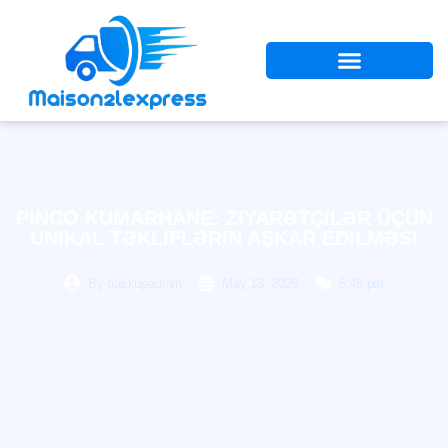
PINCO KUMARHANE: ZIYARƏTÇILƏR ÜÇÜN
UNIKAL TƏKLIFLƏRIN AŞKAR EDILMƏSI
By
backupadmin
May 13, 2026
5:45 pm