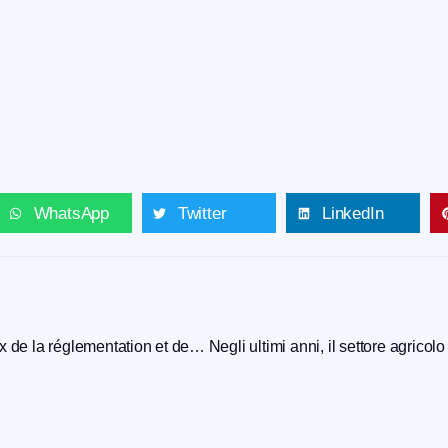
WhatsApp
Twitter
LinkedIn
Les enjeux cruciaux de la réglementation et de la sélection dans l’univers des jeux de hasard en ligne